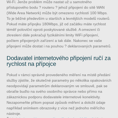
Wi-Fi. Jenže problém může nastat už u samotného
přístupového bodu ? routeru ? jehož připojení do sítě WAN
(Wide Area Network) může být omezeno rychlostí 100 Mbps.
To je běžné především u starších a levnějších modelů routerů.
Pokud máte přípojku 180Mbps, již od začátku máte rychlost
téměř poloviční oproti poskytované službě. A omezení či
zkreslení dále pokračují fyzikálními limity WiFi připojení,
počtem připojených zařízení a tak dále. Nakonec se vaše
připojení může dostat i na pouhou ? deklarovaných parametrů.
Dodavatel internetového připojení ručí za
rychlost na přípojce
Pokud v rámci správně provedeného měření na místě předání
služby zjistíte, že skutečné parametry po několika opakováních
neodpovídají parametrům deklarovaným ve smlouvě, pak se
obraťte buďto na svého osobního správce nebo přímo na
zákaznickou podporu dodavatele internetové konektivity.
Nezapomeňte přitom popsat způsob měření a doložit údaje
například snímkem obrazovky z více než jednoho měřícího
nástroje.