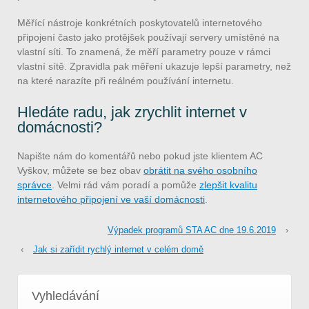
Měřící nástroje konkrétních poskytovatelů internetového
připojení často jako protějšek používají servery umístěné na
vlastní síti. To znamená, že měří parametry pouze v rámci
vlastní sítě. Zpravidla pak měření ukazuje lepší parametry, než
na které narazíte při reálném používání internetu.
Hledáte radu, jak zrychlit internet v
domácnosti?
Napište nám do komentářů nebo pokud jste klientem AC
Vyškov, můžete se bez obav
obrátit na svého osobního
správce
. Velmi rád vám poradí a pomůže
zlepšit kvalitu
internetového připojení ve vaší domácnosti
.
Výpadek programů STA AC dne 19.6.2019
›
‹
Jak si zařídit rychlý internet v celém domě
Vyhledávání