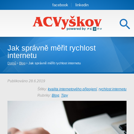
facebook
linkedin
Jak správně měřit rychlost
internetu
Domů
›
Blog
›
Jak správně měřit rychlost internetu
Publikováno
28.6.2019
Štítky:
kvalita internetového připojení
,
rychlost internetu
Rubriky:
Blog
,
Tipy