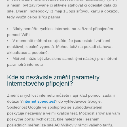
a nesmí být zavirované či aktivně stahovat či odesílat data do
sítě. Dnešní notebooky již mají 1Gbps síťovou kartu a dokážou
tedy využít celou šířku pásma.
Nikdy neměřte rychlost internetu na zařízení připojeném
pomocí WiFi
V momentě měření se ujistěte, že jsou ostatní zařízení
neaktivní, ideálně vypnutá. Mohou totiž na pozadí stahovat
aktualizace a podobně.
Měření může být zkresleno samotnými nástroji pro měření
parametrů internetu
Kde si nezávisle změřit parametry
internetového připojení?
Změřit si rychlost internetu můžete například pomocí zadání
dotazu ?
internet speedtest
? do vyhledávače Google.
Společnost Google ve spolupráci se subdodavatelem
poskytuje nezávislý a velmi kvalitní test. Možnost srovnání vám
poskytne portál rychlost.cz, kde naleznete i seznam
posledních měření ze sítě AC Vyškov v rámci vašeho tarifu.