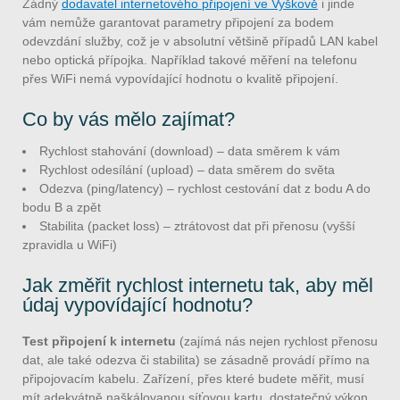
Žádný
dodavatel internetového připojení ve Vyškově
i jinde
vám nemůže garantovat parametry připojení za bodem
odevzdání služby, což je v absolutní většině případů LAN kabel
nebo optická přípojka. Například takové měření na telefonu
přes WiFi nemá vypovídající hodnotu o kvalitě připojení.
Co by vás mělo zajímat?
Rychlost stahování (download) – data směrem k vám
Rychlost odesílání (upload) – data směrem do světa
Odezva (ping/latency) – rychlost cestování dat z bodu A do
bodu B a zpět
Stabilita (packet loss) – ztrátovost dat při přenosu (vyšší
zpravidla u WiFi)
Jak změřit rychlost internetu tak, aby měl
údaj vypovídající hodnotu?
Test připojení k internetu
(zajímá nás nejen rychlost přenosu
dat, ale také odezva či stabilita) se zásadně provádí přímo na
připojovacím kabelu. Zařízení, přes které budete měřit, musí
mít adekvátně naškálovanou síťovou kartu, dostatečný výkon