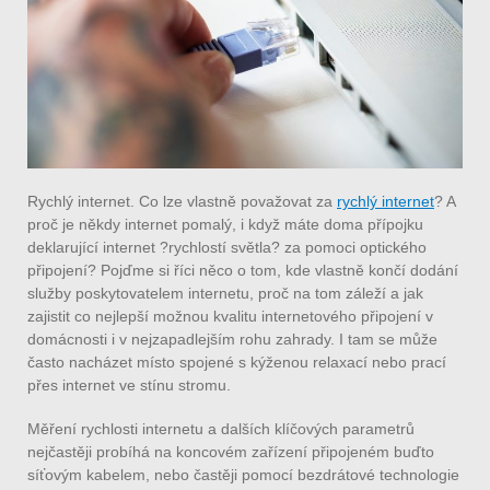
Rychlý internet. Co lze vlastně považovat za
rychlý internet
? A
proč je někdy internet pomalý, i když máte doma přípojku
deklarující internet ?rychlostí světla? za pomoci optického
připojení? Pojďme si říci něco o tom, kde vlastně končí dodání
služby poskytovatelem internetu, proč na tom záleží a jak
zajistit co nejlepší možnou kvalitu internetového připojení v
domácnosti i v nejzapadlejším rohu zahrady. I tam se může
často nacházet místo spojené s kýženou relaxací nebo prací
přes internet ve stínu stromu.
Měření rychlosti internetu a dalších klíčových parametrů
nejčastěji probíhá na koncovém zařízení připojeném buďto
síťovým kabelem, nebo častěji pomocí bezdrátové technologie