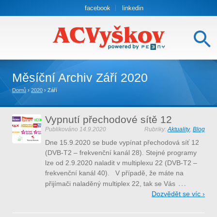
facebook
linkedin
Měsíční Archiv
Září 2020
Domů
›
2020
›
Září
Vypnutí přechodové sítě 12
Publikováno
14.9.2020
Rubriky:
Aktuality
,
Blog
Dne 15.9.2020 se bude vypínat přechodová síť 12
(DVB-T2 – frekvenční kanál 28). Stejné programy
lze od 2.9.2020 naladit v multiplexu 22 (DVB-T2 –
frekvenční kanál 40). V případě, že máte na
…
přijímači naladěný multiplex 22, tak se Vás
Dozvědět se víc ›