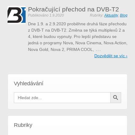
Pokračující přechod na DVB-T2
Publikováno
1.9.2020
Rubriky:
Aktuality
,
Blog
Dne 1.9. a 2.9.2020 proběhne druhá fáze přechodu
z DVB-T na DVB-T2. Změna se týká multiplexů 2 a
4, které budou vypnuty. Pro lepší představu se
jedná o programy Nova, Nova Cinema, Nova Action,
…
Nova Gold, Nova 2, PRIMA COOL,
Dozvědět se víc ›
Vyhledávání
Search Button
Search
for:
Rubriky