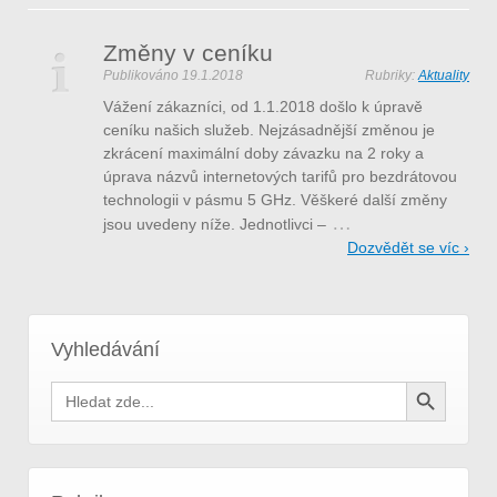
Změny v ceníku
Publikováno
19.1.2018
Rubriky:
Aktuality
Vážení zákazníci, od 1.1.2018 došlo k úpravě
ceníku našich služeb. Nejzásadnější změnou je
zkrácení maximální doby závazku na 2 roky a
úprava názvů internetových tarifů pro bezdrátovou
technologii v pásmu 5 GHz. Věškeré další změny
…
jsou uvedeny níže. Jednotlivci –
Dozvědět se víc ›
Vyhledávání
Search Button
Search
for: