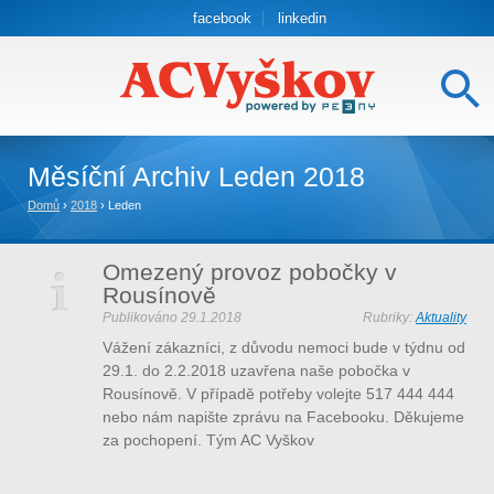
facebook
linkedin
Měsíční Archiv
Leden 2018
Domů
›
2018
›
Leden
Omezený provoz pobočky v
Rousínově
Publikováno
29.1.2018
Rubriky:
Aktuality
Vážení zákazníci, z důvodu nemoci bude v týdnu od
29.1. do 2.2.2018 uzavřena naše pobočka v
Rousínově. V případě potřeby volejte 517 444 444
nebo nám napište zprávu na Facebooku. Děkujeme
za pochopení. Tým AC Vyškov