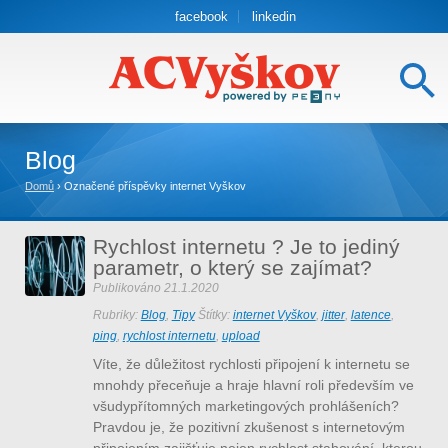
facebook
linkedin
Blog
Domů
›
Označené příspěvky internet Vyškov
Rychlost internetu ? Je to jediný
parametr, o který se zajímat?
Publikováno
21.1.2020
Rubriky:
Blog
,
Tipy
Štítky:
internet Vyškov
,
jitter
,
latence
,
ping
,
rychlost internetu
,
upload
Víte, že důležitost rychlosti připojení k internetu se
mnohdy přeceňuje a hraje hlavní roli především ve
všudypřítomných marketingových prohlášeních?
Pravdou je, že pozitivní zkušenost s internetovým
připojením zajišťuje nejen rychlost stahování, kterou