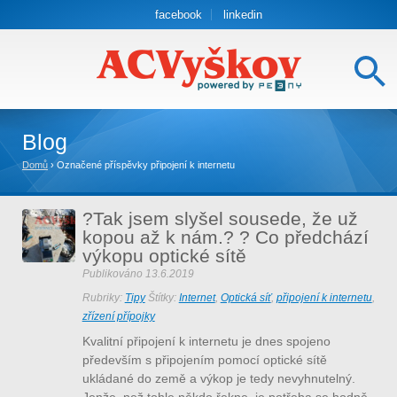
facebook
linkedin
Blog
Domů
›
Označené příspěvky připojení k internetu
?Tak jsem slyšel sousede, že už
kopou až k nám.? ? Co předchází
výkopu optické sítě
Publikováno
13.6.2019
Rubriky:
Tipy
Štítky:
Internet
,
Optická síť
,
připojení k internetu
,
zřízení přípojky
Kvalitní připojení k internetu je dnes spojeno
především s připojením pomocí optické sítě
ukládané do země a výkop je tedy nevyhnutelný.
Jenže, než tohle někdo řekne, je potřeba se hodně